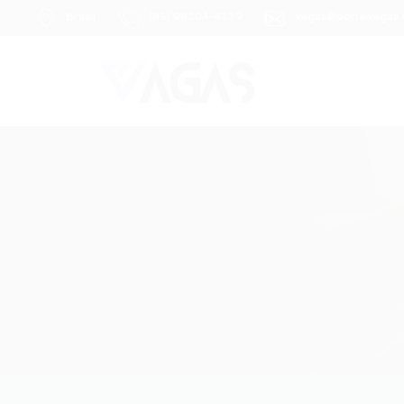
Brasil
(85) 98104-4139
vagas@portalvagas