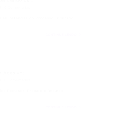
ndendo os...
0 Comentários
las Instâncias do Processo Tributário
CONTINUE LENDO
 Adesivo:...
0 Comentários
dos Recursos: Preparo e Recurso
CONTINUE LENDO