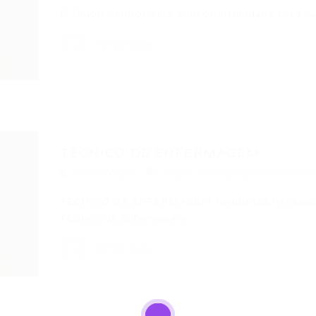
O Grupo Geppos está com oportunidade para Auxi
Portal Vagas
TÉCNICO DE ENFERMAGEM
Portal Vagas
Vagas de Emprego em Fortalez
TÉCNICO DE ENFERMAGEM Requisitos necessári
Técnico de Enfermagem…
Portal Vagas