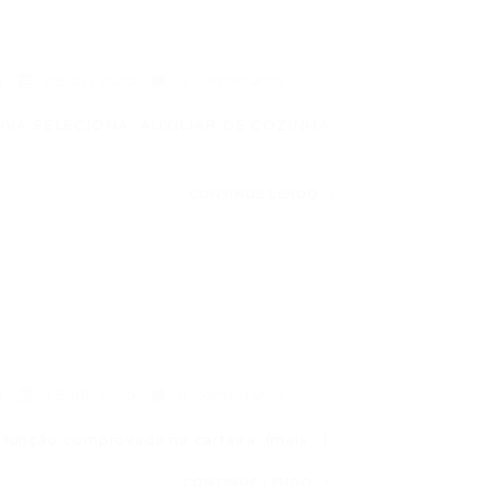
a
06/07/2020
0 Comentários
A SELECIONA: AUXILIAR DE COZINHA
CONTINUE LENDO
a
15/06/2020
0 Comentários
nção comprovada na carteira; (mais…)
CONTINUE LENDO