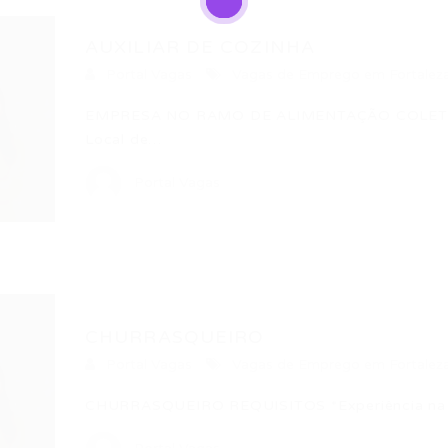
AUXILIAR DE COZINHA
Portal Vagas
Vagas de Emprego em Fortalez
EMPRESA NO RAMO DE ALIMENTAÇÃO COLETIV
Local de…
Portal Vagas
CHURRASQUEIRO
Portal Vagas
Vagas de Emprego em Fortalez
CHURRASQUEIRO REQUISITOS *Experiência na fu