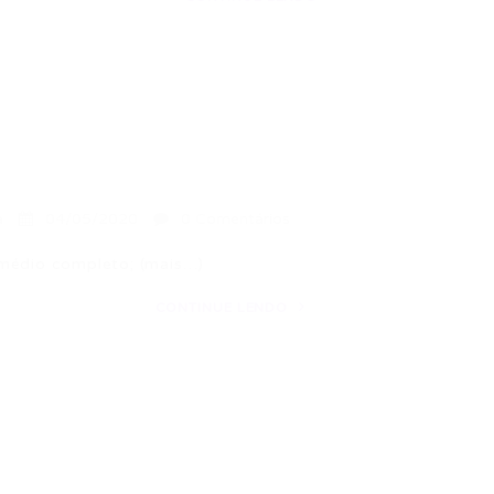
a
04/05/2020
0 Comentários
édio completo; (mais…)
CONTINUE LENDO