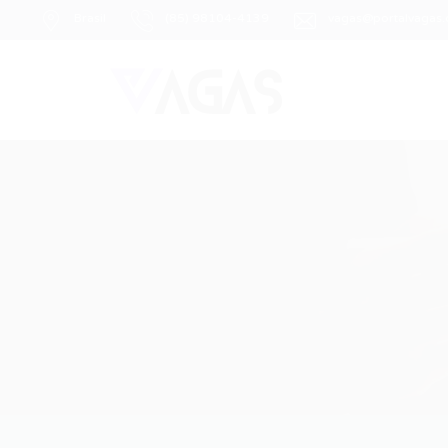
Brasil
(85) 98104-4139
vagas@portalvagas