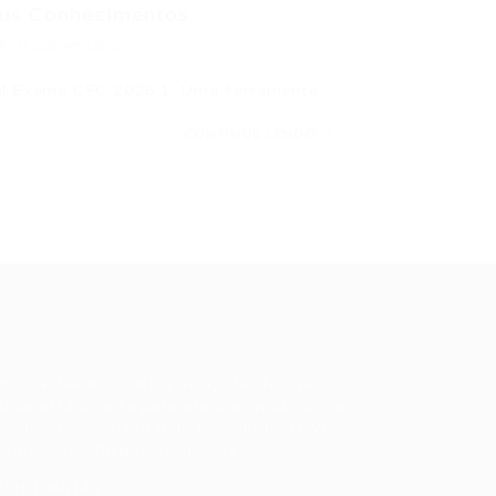
us Conhecimentos...
0 Comentários
inal Exame CFC 2026.1: Uma Ferramenta…
CONTINUE LENDO
ale conosco
m dúvidas ou precisa de ajuda? Nossa
uipe está pronta para atender você! Entre
 contato conosco pelo e-mail ou através
 formulário disponível no site.
5)981044140
vagas@portalvagas.com