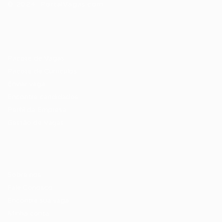
© 2024 PortalVagas.com
Recrutador / Empresas
Pacote de Vagas
Pacote de Currículos
Enviar vaga
Encontre candidados
Perfil da Empresa
Gestão de Vagas
Candidatos / Vagas
Sobre nós
Fale Conosco
Encontre sua vaga
Minha conta