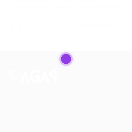
Empresas para (se) Bem-Estar” abre as inscrições
para…
CONTINUE LENDO
Portal Vagas
Conectando talentos a oportunidades. Explore novas
possibilidades de carreira com milhares de vagas
disponíveis.
Seu futuro começa aqui.
Cursos Profissionalizantes
|
Fale com a Recrutadora