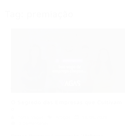
Tag:
premiação
O Segredo das Empresas que Cultivam
o...
Portal Vagas
Artigos
18/05/2026
0 Comentários
Pontos PrincipaisA premiação “Melhores