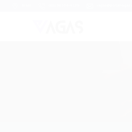
Brasil
(85) 98104-4139
vagas@portalvagas