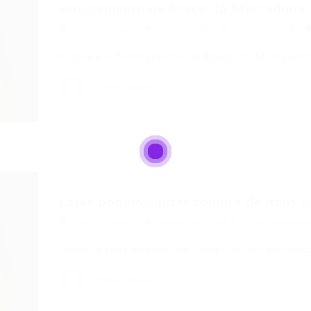
Arbitramento de Preço de Mercadoria:
Portal Vagas
Concursos
02/04/2026
O Que é o Arbitramento do Preço de Mercador
Portal Vagas
Lojas podem limitar compra de itens e
Portal Vagas
news
,
Noticias e Dicas
,
Novidad
Entenda seus direitos em compras com promoçõ
Portal Vagas