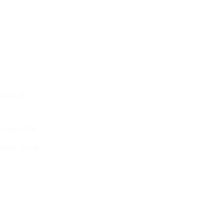
aixas!
trelas Olá ,…
INUE LENDO