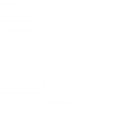
 O Que...
0 Comentários
ia para SEFAZ/DF e…
CONTINUE LENDO
m...
es TI
01/02/2026
0 Comentários
es e erros de preços na…
CONTINUE LENDO