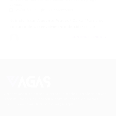
Vendas
25/06/2015
0 Comentários
Nutricionista/ Ajudante Prático/ Caixa *Participe
do curso de Desenvolvimento de Líderes, 29…
CONTINUE LENDO
Conectando talentos a oportunidades. Explore novas
possibilidades de carreira com milhares de vagas
disponíveis.
Seu futuro começa aqui.