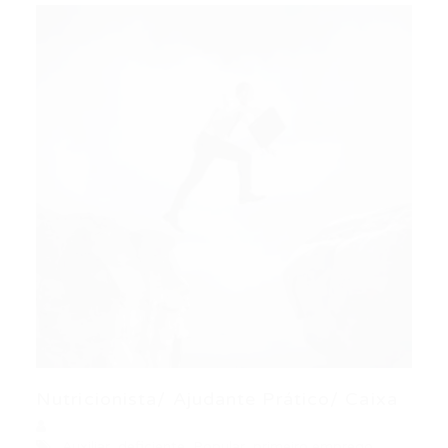
Nutricionista/ Ajudante Prático/ Caixa
Auxiliar
,
deficiente
,
Popular
,
primeiro emprego
,