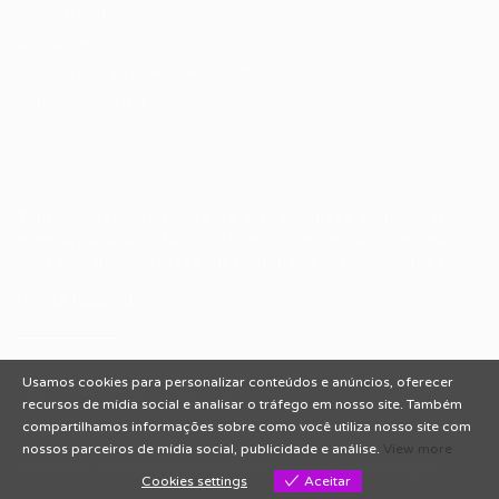
Encontre sua vaga
Minha conta
Encontre Empresas e Recrutadores
Entrar/ Cadastrar
Fale conosco
Tem dúvidas ou precisa de ajuda? Nossa equipe está
pronta para atender você! Entre em contato conosco
pelo e-mail ou através do formulário disponível no site.
(85)981044140
vagas@portalvagas.com
Usamos cookies para personalizar conteúdos e anúncios, oferecer
recursos de mídia social e analisar o tráfego em nosso site. Também
compartilhamos informações sobre como você utiliza nosso site com
nossos parceiros de mídia social, publicidade e análise.
View more
Todos os direitos reservados © 2012 Portal Vagas.
Cookies settings
Aceitar