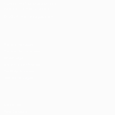
Cursos Profissionalizantes
|
Fale com a Recrutadora
© 2024 PortalVagas.com
Recrutador / Empresas
Pacote de Vagas
Pacote de Currículos
Enviar vaga
Encontre candidados
Perfil da Empresa
Gestão de Vagas
Candidatos / Vagas
Sobre nós
Fale Conosco