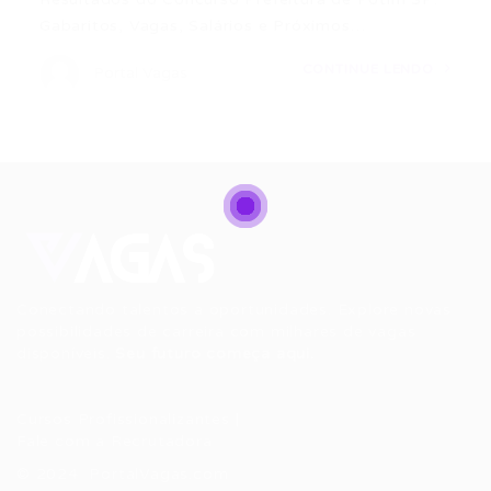
Gabaritos, Vagas, Salários e Próximos…
CONTINUE LENDO
Portal Vagas
Conectando talentos a oportunidades. Explore novas
possibilidades de carreira com milhares de vagas
disponíveis.
Seu futuro começa aqui.
Cursos Profissionalizantes
|
Fale com a Recrutadora
© 2024 PortalVagas.com