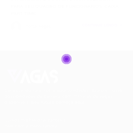
PARA SEU QUADRO DE FUNCIONÁRIOS: CAIXA
PART TIME…
CONTINUE LENDO
Portal Vagas
Conectando talentos a oportunidades. Explore novas
possibilidades de carreira com milhares de vagas
disponíveis.
Seu futuro começa aqui.
Cursos Profissionalizantes
|
Fale com a Recrutadora