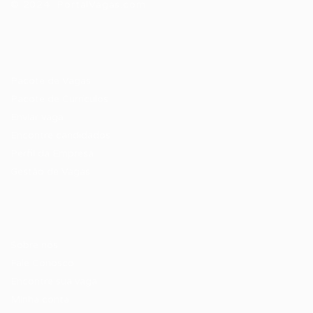
© 2024 PortalVagas.com
Recrutador / Empresas
Pacote de Vagas
Pacote de Currículos
Enviar vaga
Encontre candidados
Perfil da Empresa
Gestão de Vagas
Candidatos / Vagas
Sobre nós
Fale Conosco
Encontre sua vaga
Minha conta