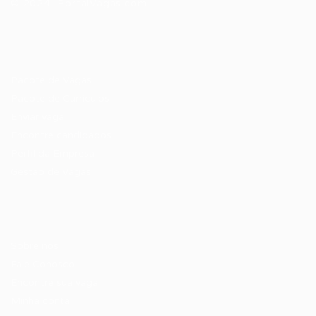
© 2024 PortalVagas.com
Recrutador / Empresas
Pacote de Vagas
Pacote de Currículos
Enviar vaga
Encontre candidados
Perfil da Empresa
Gestão de Vagas
Candidatos / Vagas
Sobre nós
Fale Conosco
Encontre sua vaga
Minha conta