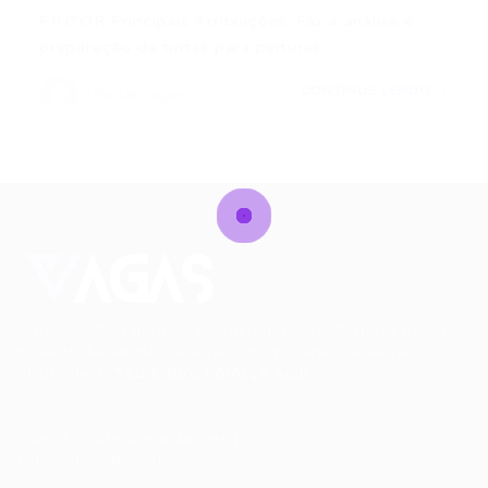
PINTOR Principais Atribuições: Faz a análise e
preparação de tintas para pinturas…
CONTINUE LENDO
Portal Vagas
Conectando talentos a oportunidades. Explore novas
possibilidades de carreira com milhares de vagas
disponíveis.
Seu futuro começa aqui.
Cursos Profissionalizantes
|
Fale com a Recrutadora