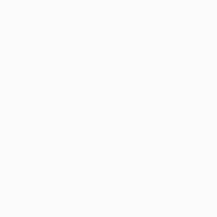
Gestão de Vagas
Candidatos / Vagas
Sobre nós
Fale Conosco
Encontre sua vaga
Minha conta
Encontre Empresas e Recrutadores
Entrar/ Cadastrar
Fale conosco
Tem dúvidas ou precisa de ajuda? Nossa equipe está
pronta para atender você! Entre em contato conosco
pelo e-mail ou através do formulário disponível no site.
(85)981044140
vagas@portalvagas.com