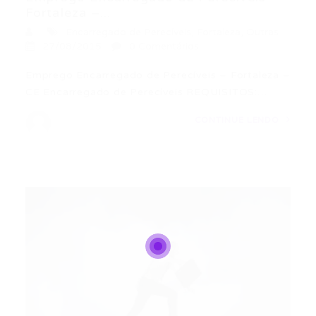
Fortaleza –...
Encarregado de Perecíveis
,
Fortaleza
,
Outras
27/08/2015
0 Comentários
Emprego Encarregado de Perecíveis – Fortaleza –
CE Encarregado de Perecíveis REQUISITOS:…
CONTINUE LENDO