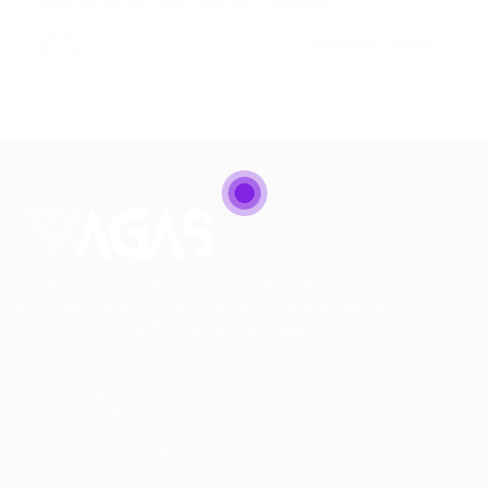
Revolução no Mercado de Trabalho…
CONTINUE LENDO
Portal Vagas
Conectando talentos a oportunidades. Explore novas
possibilidades de carreira com milhares de vagas
disponíveis.
Seu futuro começa aqui.
Cursos Profissionalizantes
|
Fale com a Recrutadora
© 2024 PortalVagas.com