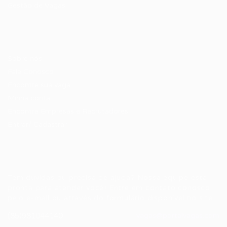
Gestão de Vagas
Candidatos / Vagas
Sobre nós
Fale Conosco
Encontre sua vaga
Minha conta
Encontre Empresas e Recrutadores
Entrar/ Cadastrar
Fale conosco
Tem dúvidas ou precisa de ajuda? Nossa equipe está
pronta para atender você! Entre em contato conosco
pelo e-mail ou através do formulário disponível no site.
(85)981044140
vagas@portalvagas.com