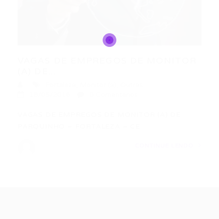
VAGAS DE EMPREGOS DE MONITOR
(A) DE...
Fortaleza
,
Monitor (a)
,
Outras
18/05/2016
0 Comentários
VAGAS DE EMPREGOS DE MONITOR (A) DE
PARQUINHO – FORTALEZA – CE…
CONTINUE LENDO