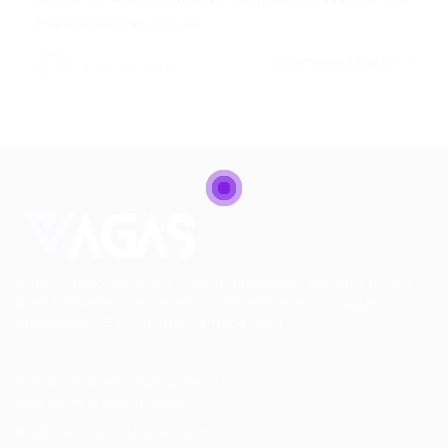
Papéis de Trabalho na…
CONTINUE LENDO
Portal Vagas
Conectando talentos a oportunidades. Explore novas
possibilidades de carreira com milhares de vagas
disponíveis.
Seu futuro começa aqui.
Cursos Profissionalizantes
|
Fale com a Recrutadora
© 2024 PortalVagas.com