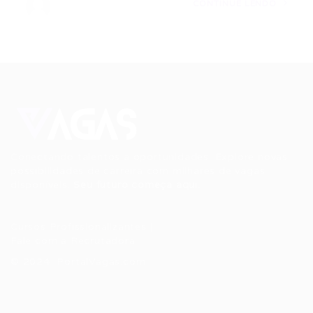
CONTINUE LENDO
Conectando talentos a oportunidades. Explore novas
possibilidades de carreira com milhares de vagas
disponíveis.
Seu futuro começa aqui.
Cursos Profissionalizantes
|
Fale com a Recrutadora
© 2024 PortalVagas.com
Recrutador / Empresas