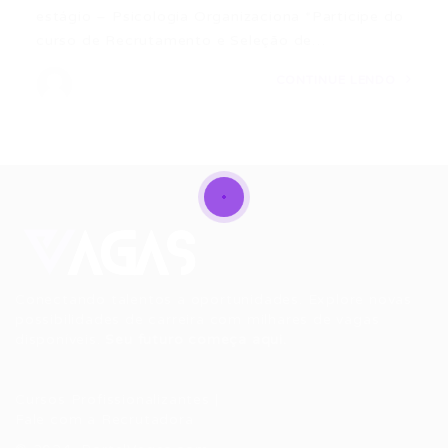
estágio – Psicologia Organizaciona *Participe do
curso de Recrutamento e Seleção de…
CONTINUE LENDO
Conectando talentos a oportunidades. Explore novas
possibilidades de carreira com milhares de vagas
disponíveis.
Seu futuro começa aqui.
Cursos Profissionalizantes
|
Fale com a Recrutadora