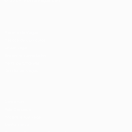
© 2024 PortalVagas.com
Recrutador / Empresas
Pacote de Vagas
Pacote de Currículos
Enviar vaga
Encontre candidados
Perfil da Empresa
Gestão de Vagas
Candidatos / Vagas
Sobre nós
Fale Conosco
Encontre sua vaga
Minha conta