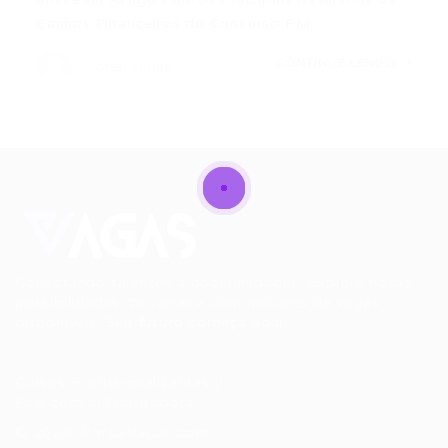
Ganhos Financeiros do Concurso PM…
CONTINUE LENDO
Portal Vagas
Conectando talentos a oportunidades. Explore novas
possibilidades de carreira com milhares de vagas
disponíveis.
Seu futuro começa aqui.
Cursos Profissionalizantes
|
Fale com a Recrutadora
© 2024 PortalVagas.com