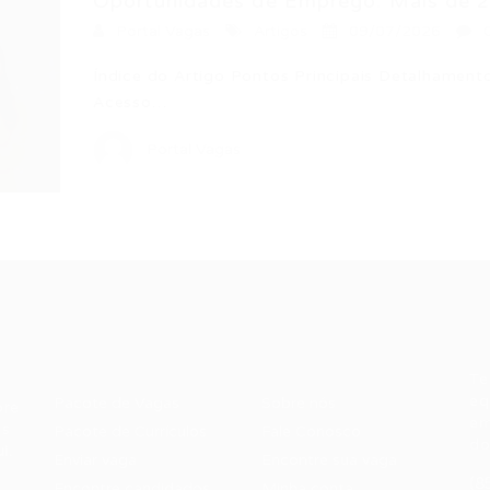
Oportunidades de Emprego: Mais de 2
Portal Vagas
Artigos
09/07/2026
Índice do Artigo Pontos Principais Detalhament
Acesso…
Portal Vagas
Recrutador /
Candidatos /
F
Empresas
Vagas
Te
eq
Pacote de Vagas
Sobre nós
ore
em
es
Pacote de Currículos
Fale Conosco
do
i.
Enviar vaga
Encontre sua vaga
(8
Encontre candidados
Minha conta