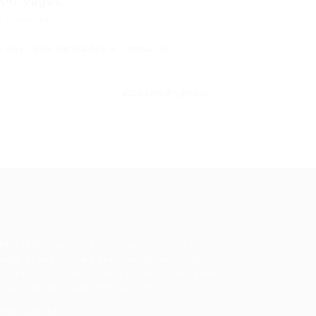
00 Vagas...
0 Comentários
o das Oportunidades e Canais de
CONTINUE LENDO
ale conosco
m dúvidas ou precisa de ajuda? Nossa
uipe está pronta para atender você! Entre
 contato conosco pelo e-mail ou através
 formulário disponível no site.
5)981044140
vagas@portalvagas.com