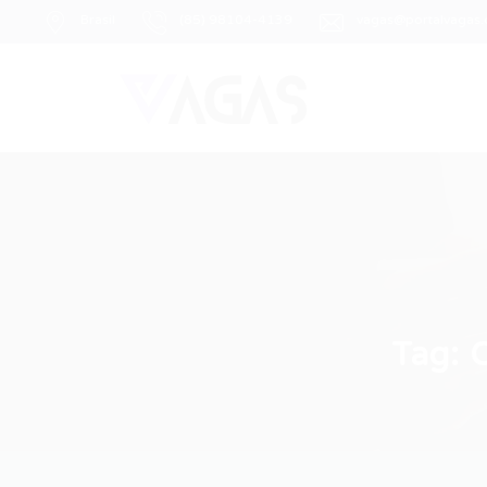
Brasil
(85) 98104-4139
vagas@portalvagas
Tag: