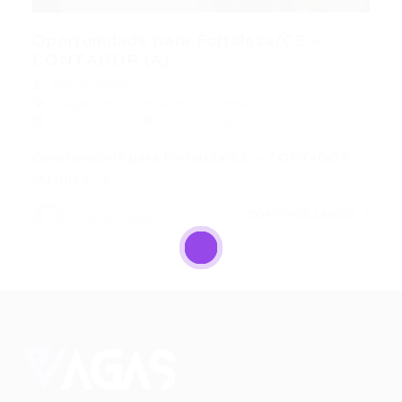
Oportunidade para Fortaleza/CE –
CONTADOR (A)
Portal Vagas
Vagas de Emprego em Fortaleza
26/08/2024
0 Comentários
Oportunidade para Fortaleza/CE – CONTADOR
(A) (mais…)
CONTINUE LENDO
Portal Vagas