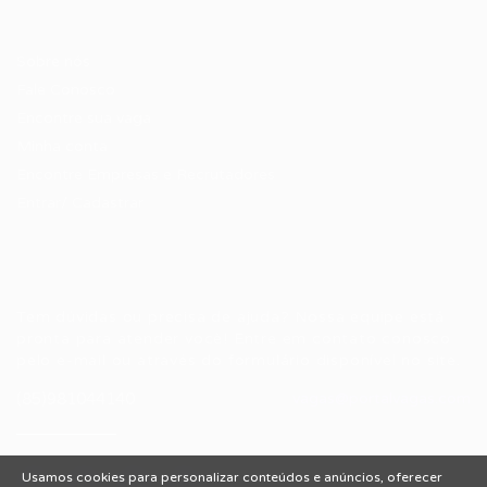
Candidatos / Vagas
Sobre nós
Fale Conosco
Encontre sua vaga
Minha conta
Encontre Empresas e Recrutadores
Entrar/ Cadastrar
Fale conosco
Tem dúvidas ou precisa de ajuda? Nossa equipe está
pronta para atender você! Entre em contato conosco
pelo e-mail ou através do formulário disponível no site.
(85)981044140
vagas@portalvagas.com
Usamos cookies para personalizar conteúdos e anúncios, oferecer