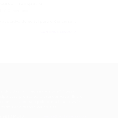
curso Transpetro...
0 Comentários
Expectativa de edital para o Concurso…
CONTINUE LENDO
ale conosco
m dúvidas ou precisa de ajuda? Nossa
uipe está pronta para atender você! Entre
 contato conosco pelo e-mail ou através
 formulário disponível no site.
5)981044140
vagas@portalvagas.com