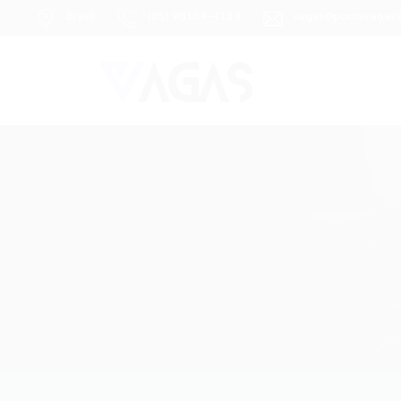
Brasil
(85) 98104-4139
vagas@portalvagas