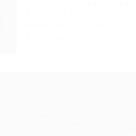
Possível publicação de edital para Con
Portal Vagas
Concursos
25/06/2026
Índice do Artigo Pontos Principais Introdução: 
Portal Vagas
Recrutador /
Candidatos /
F
Empresas
Vagas
Te
eq
Pacote de Vagas
Sobre nós
ore
em
es
Pacote de Currículos
Fale Conosco
do
i.
Enviar vaga
Encontre sua vaga
(8
Encontre candidados
Minha conta