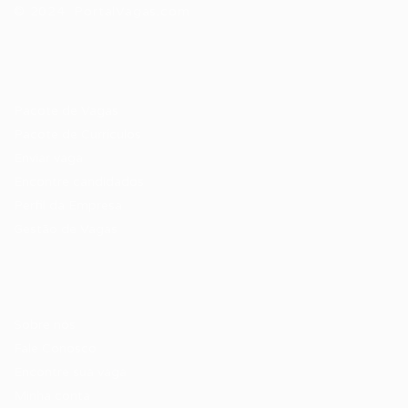
© 2024 PortalVagas.com
Recrutador / Empresas
Pacote de Vagas
Pacote de Currículos
Enviar vaga
Encontre candidados
Perfil da Empresa
Gestão de Vagas
Candidatos / Vagas
Sobre nós
Fale Conosco
Encontre sua vaga
Minha conta