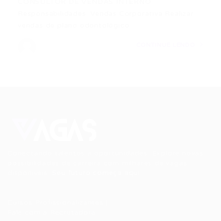
CONSULTOR DE VENDAS INTERNO
Responsabilidades: Vendas Corporativa Realizar
vendas de plano odontológico…
CONTINUE LENDO
Conectando talentos a oportunidades. Explore novas
possibilidades de carreira com milhares de vagas
disponíveis.
Seu futuro começa aqui.
Cursos Profissionalizantes
|
Fale com a Recrutadora