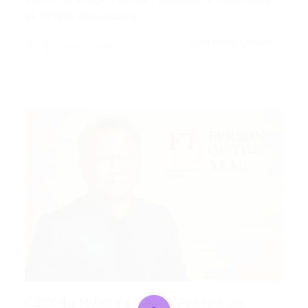
de Frente dos Líderes…
CONTINUE LENDO
Portal Vagas
CEO da Nvidia é eleito Pessoa do...