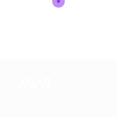
Portal Vagas
news
,
Noticias e Dicas
12/12/2025
0 Comentários
CEO da Nvidia é reconhecido internacionalmente
como Pessoa do Ano pelo seu…
CONTINUE LENDO
Portal Vagas
Conectando talentos a oportunidades. Explore novas
possibilidades de carreira com milhares de vagas
disponíveis.
Seu futuro começa aqui.