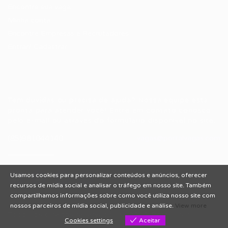
Encontre sua vaga
Minha conta
Encontre Empresas e Recrutadores
Entrar/ Cadastrar
Fale conosco
Tem dúvidas ou precisa de ajuda? Nossa equipe está
pronta para atender você! Entre em contato conosco
pelo e-mail ou através do formulário disponível no site.
(85)981044140
vagas@portalvagas.com
Usamos cookies para personalizar conteúdos e anúncios, oferecer
recursos de mídia social e analisar o tráfego em nosso site. Também
compartilhamos informações sobre como você utiliza nosso site com
nossos parceiros de mídia social, publicidade e análise.
View more
Todos os direitos reservados © 2012 Portal Vagas.
Cookies settings
Aceitar