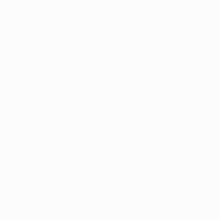
Cursos Profissionalizantes
|
Fale com a Recrutadora
© 2024 PortalVagas.com
Recrutador / Empresas
Pacote de Vagas
Pacote de Currículos
Enviar vaga
Encontre candidados
Perfil da Empresa
Gestão de Vagas
Candidatos / Vagas
Sobre nós
Fale Conosco