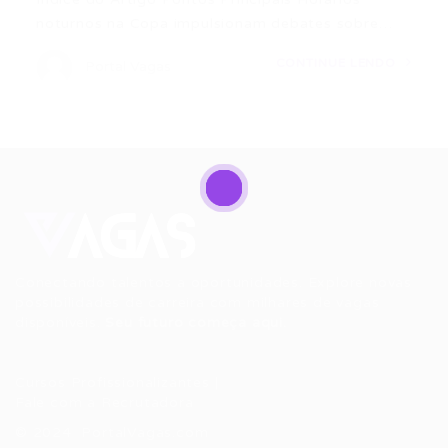
noturnos na Copa impulsionam debates sobre…
CONTINUE LENDO
Portal Vagas
Conectando talentos a oportunidades. Explore novas
possibilidades de carreira com milhares de vagas
disponíveis.
Seu futuro começa aqui.
Cursos Profissionalizantes
|
Fale com a Recrutadora
© 2024 PortalVagas.com