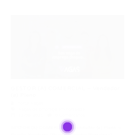
GESTOR (A) COMERCIAL – Vendedor
(a) Pleno...
Portal Vagas
Vagas de Emprego em Fortaleza
12/08/2021
0 Comentários
GESTOR (A) COMERCIAL – Vendedor (a) Pleno –
Região Nordeste (Recife/Salvador/Fortaleza)