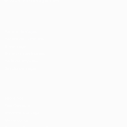
© 2024 PortalVagas.com
Recrutador / Empresas
Pacote de Vagas
Pacote de Currículos
Enviar vaga
Encontre candidados
Perfil da Empresa
Gestão de Vagas
Candidatos / Vagas
Sobre nós
Fale Conosco
Encontre sua vaga
Minha conta