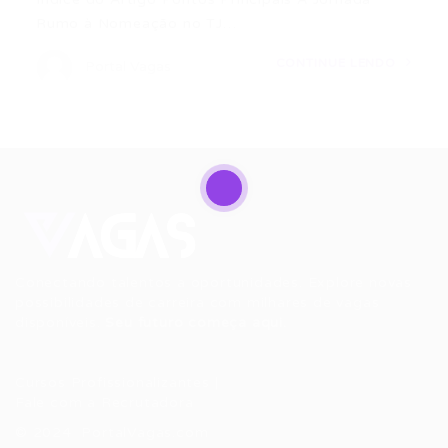
Rumo à Nomeação no TJ…
CONTINUE LENDO
Portal Vagas
Conectando talentos a oportunidades. Explore novas
possibilidades de carreira com milhares de vagas
disponíveis.
Seu futuro começa aqui.
Cursos Profissionalizantes
|
Fale com a Recrutadora
© 2024 PortalVagas.com