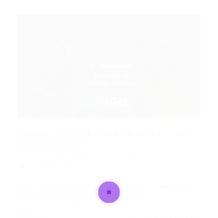
Concurso PF: Chamada Surpresa para
Excedentes no...
Portal Vagas
Concursos
28/04/2026
0 Comentários
A tão aguardada notícia para muitos candidatos
finalmente chegou: o Concurso PF:…
CONTINUE LENDO