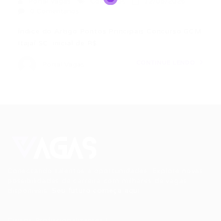
Portal Vagas
Concursos
12/06/2026
0 Comentários
Índice do Artigo Pontos Principais Concurso GCM
Itajaí SC: inicial de R$…
CONTINUE LENDO
Portal Vagas
Conectando talentos a oportunidades. Explore novas
possibilidades de carreira com milhares de vagas
disponíveis.
Seu futuro começa aqui.
Cursos Profissionalizantes
|