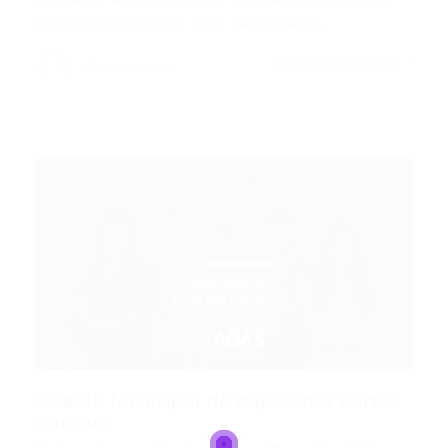
Editais do Concurso IBGE Temporários…
CONTINUE LENDO
Portal Vagas
Guarda Municipal de Itajaí Abre Portas:
Carreira...