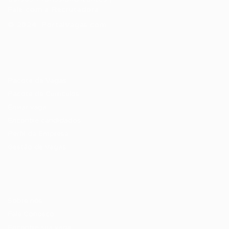
Fale com a Recrutadora
© 2024 PortalVagas.com
Recrutador / Empresas
Pacote de Vagas
Pacote de Currículos
Enviar vaga
Encontre candidados
Perfil da Empresa
Gestão de Vagas
Candidatos / Vagas
Sobre nós
Fale Conosco
Encontre sua vaga