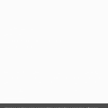
Candidatos / Vagas
Sobre nós
Fale Conosco
Encontre sua vaga
Minha conta
Encontre Empresas e Recrutadores
Entrar/ Cadastrar
Fale conosco
Tem dúvidas ou precisa de ajuda? Nossa equipe está
pronta para atender você! Entre em contato conosco
pelo e-mail ou através do formulário disponível no site.
(85)981044140
vagas@portalvagas.com