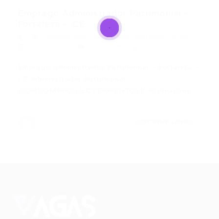
Emprego Administrador Patrimonial –
Fortaleza – CE
Administrador Patrimonial
,
Fortaleza
,
Outras
27/08/2015
0 Comentários
Emprego Administrador Patrimonial – Fortaleza –
CE Administrador Patrimonial
(CONDOMÍNIOS/LOTEAMENTOS)* Atribuições:
·…
CONTINUE LENDO