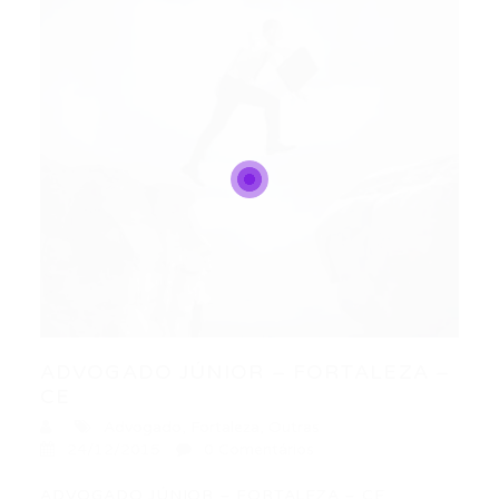
ADVOGADO JÚNIOR – FORTALEZA –
CE
Advogado
,
Fortaleza
,
Outras
24/12/2015
0 Comentários
ADVOGADO JÚNIOR – FORTALEZA – CE