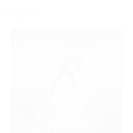
Tag:
nior