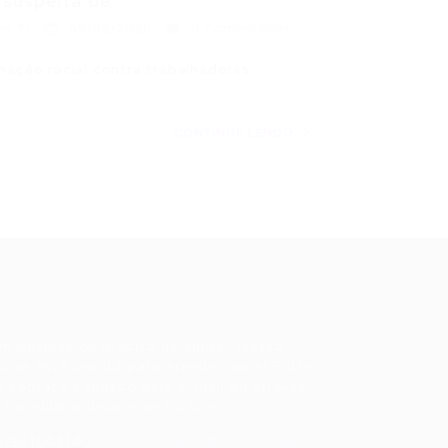
suspeita de...
es TI
05/02/2026
0 Comentários
inação racial contra trabalhadores
CONTINUE LENDO
ale conosco
m dúvidas ou precisa de ajuda? Nossa
uipe está pronta para atender você! Entre
 contato conosco pelo e-mail ou através
 formulário disponível no site.
5)981044140
vagas@portalvagas.com