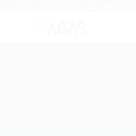
Brasil
(85) 98104-4139
vagas@portalvagas