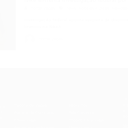
Nike enfrenta investigação federal por 
Portal Vagas
news
,
Noticias e Dicas
,
Novidad
Investigação federal aponta suspeita de discrim
brancos na NikeA…
Portal Vagas
Recrutador /
Candidatos /
F
Empresas
Vagas
Te
eq
Pacote de Vagas
Sobre nós
ore
em
es
Pacote de Currículos
Fale Conosco
do
i.
Enviar vaga
Encontre sua vaga
(8
Encontre candidados
Minha conta