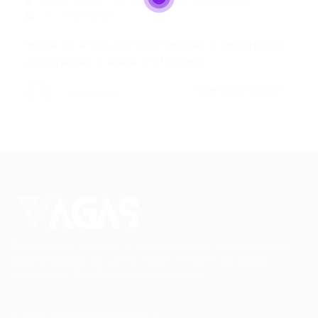
Portal Vagas
Artigos
27/05/2026
0 Comentários
Índice do Artigo Pontos Principais A Importância
de Gerenciar o Adeus Profissional…
CONTINUE LENDO
Portal Vagas
Conectando talentos a oportunidades. Explore novas
possibilidades de carreira com milhares de vagas
disponíveis.
Seu futuro começa aqui.
Cursos Profissionalizantes
|