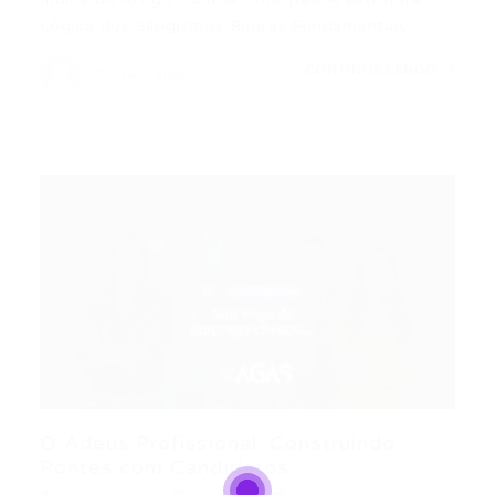
Lógica dos Silogismos Regras Fundamentais…
CONTINUE LENDO
Portal Vagas
O Adeus Profissional: Construindo
Pontes com Candidatos...