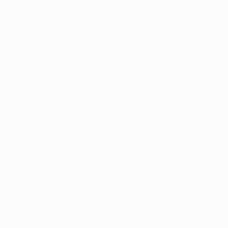
Fale com a Recrutadora
© 2024 PortalVagas.com
Recrutador / Empresas
Pacote de Vagas
Pacote de Currículos
Enviar vaga
Encontre candidados
Perfil da Empresa
Gestão de Vagas
Candidatos / Vagas
Sobre nós
Fale Conosco
Encontre sua vaga