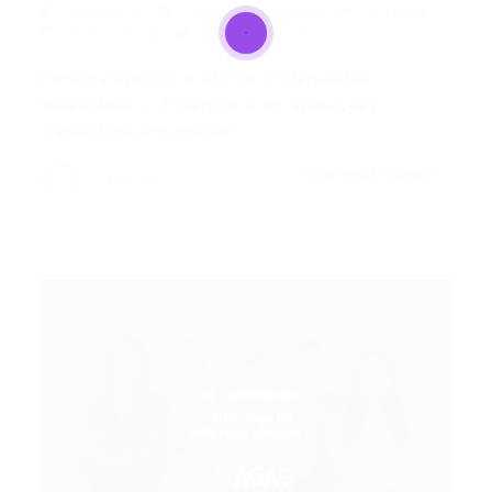
Deborah S.
Vagas de Emprego em Fortaleza
06/02/2020
0 Comentários
DESENVOLVEDOR ANDROID Requisitos
necessários: – Experiência em aplicações
dispositivos em android. -…
CONTINUE LENDO
Deborah S.