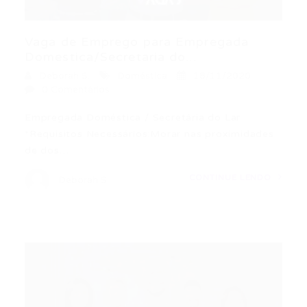
Vaga de Emprego para Empregada
Domestica/Secretaria do...
Deborah S.
Doméstica
18/11/2020
0 Comentários
Empregada Doméstica / Secretária do Lar
*Requisitos Necessários:Morar nas proximidades
de dos…
CONTINUE LENDO
Deborah S.