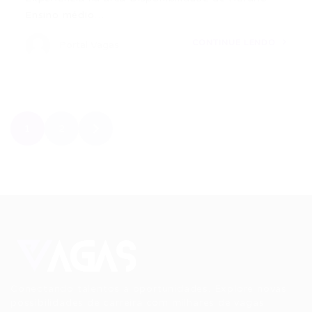
Ensino médio…
CONTINUE LENDO
Portal Vagas
1
2
Conectando talentos a oportunidades. Explore novas
possibilidades de carreira com milhares de vagas