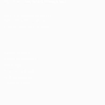
disponíveis.
Seu futuro começa aqui.
Cursos Profissionalizantes
|
Fale com a Recrutadora
© 2024 PortalVagas.com
Recrutador / Empresas
Pacote de Vagas
Pacote de Currículos
Enviar vaga
Encontre candidados
Perfil da Empresa
Gestão de Vagas
Candidatos / Vagas