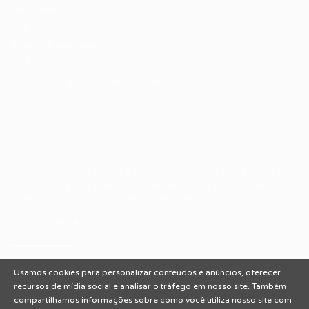
Sobre nós
Fale Conosco
Encontre sua vaga
Minha conta
Encontre Empresas e Recrutadores
Entrar/ Cadastrar
Fale conosco
Tem dúvidas ou precisa de ajuda? Nossa equipe está
pronta para atender você! Entre em contato conosco
pelo e-mail ou através do formulário disponível no site.
(85)981044140
vagas@portalvagas.com
Usamos cookies para personalizar conteúdos e anúncios, oferecer
recursos de mídia social e analisar o tráfego em nosso site. Também
compartilhamos informações sobre como você utiliza nosso site com