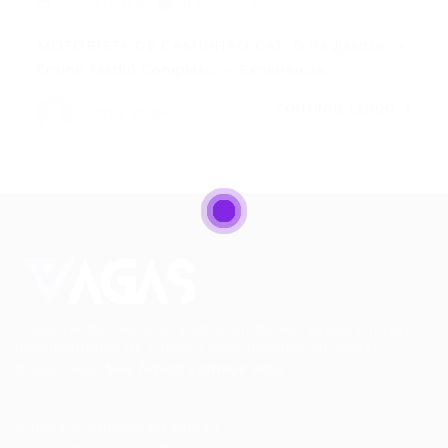
25/03/2019
0 Comentários
MOTORISTA DE CAMINHÃO CAT. D Requisitos: –
Ensino Médio Completo; – Experiência…
CONTINUE LENDO
Portal Vagas
Conectando talentos a oportunidades. Explore novas
possibilidades de carreira com milhares de vagas
disponíveis.
Seu futuro começa aqui.
Cursos Profissionalizantes
|