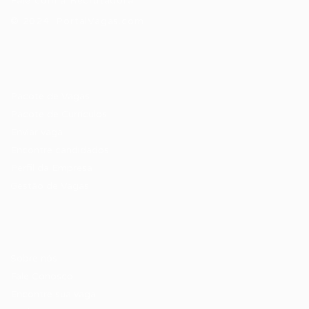
Fale com a Recrutadora
© 2024 PortalVagas.com
Recrutador / Empresas
Pacote de Vagas
Pacote de Currículos
Enviar vaga
Encontre candidados
Perfil da Empresa
Gestão de Vagas
Candidatos / Vagas
Sobre nós
Fale Conosco
Encontre sua vaga