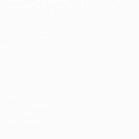
Conectando talentos a oportunidades. Explore novas
possibilidades de carreira com milhares de vagas
disponíveis.
Seu futuro começa aqui.
Cursos Profissionalizantes
|
Fale com a Recrutadora
© 2024 PortalVagas.com
Recrutador / Empresas
Pacote de Vagas
Pacote de Currículos
Enviar vaga
Encontre candidados
Perfil da Empresa
Gestão de Vagas