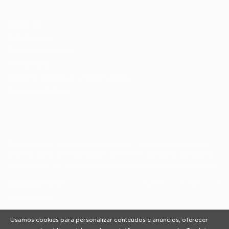
Candidatos / Vagas
Sobre nós
Fale Conosco
Encontre sua vaga
Minha conta
Encontre Empresas e Recrutadores
Entrar/ Cadastrar
Fale conosco
Tem dúvidas ou precisa de ajuda? Nossa equipe está
pronta para atender você! Entre em contato conosco
pelo e-mail ou através do formulário disponível no site.
(85)981044140
vagas@portalvagas.com
Usamos cookies para personalizar conteúdos e anúncios, oferecer