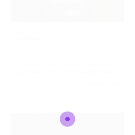
Sua Poltrona no Conselho: As 6
Habilidades...
Portal Vagas
Artigos
20/03/2026
0 Comentários
O Novo Cenário dos Conselhos Corporativos
Quando falamos sobre 6 competências para…
CONTINUE LENDO
Portal Vagas