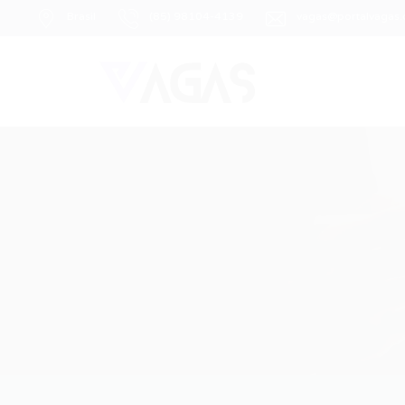
Brasil
(85) 98104-4139
vagas@portalvagas