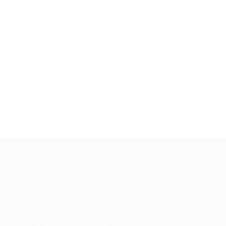
ários
ta, para empresa MobCom. Company …
CONTINUE LENDO
ale conosco
m dúvidas ou precisa de ajuda? Nossa
uipe está pronta para atender você! Entre
 contato conosco pelo e-mail ou através
 formulário disponível no site.