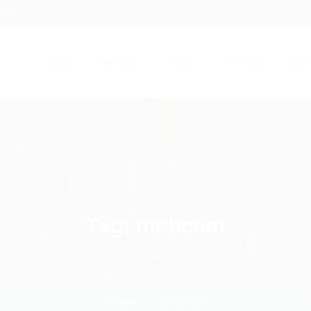
.com
Início
Serviços
Artigos
Contato
Entra
Tag:
mobcom
Home
mobcom