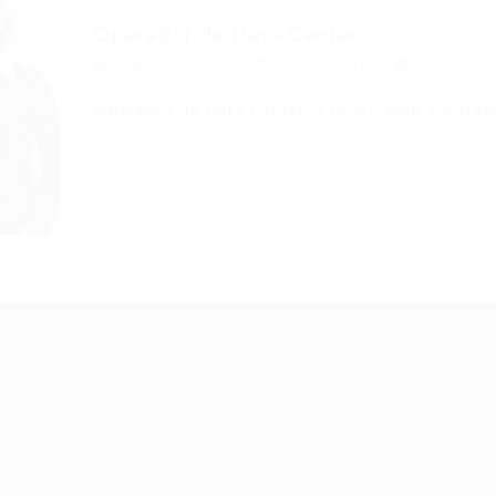
Operador de Data Center
Informática
23/06/2015
0 Coment
Operador de Data Center O Grupo Mob contra
Recrutador /
Candidatos /
F
Empresas
Vagas
Te
eq
Pacote de Vagas
Sobre nós
ore
em
es
Pacote de Currículos
Fale Conosco
do