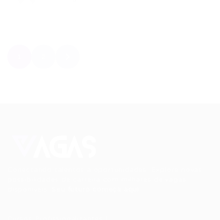
1
2
Conectando talentos a oportunidades. Explore novas
possibilidades de carreira com milhares de vagas
disponíveis.
Seu futuro começa aqui.
Cursos Profissionalizantes
|