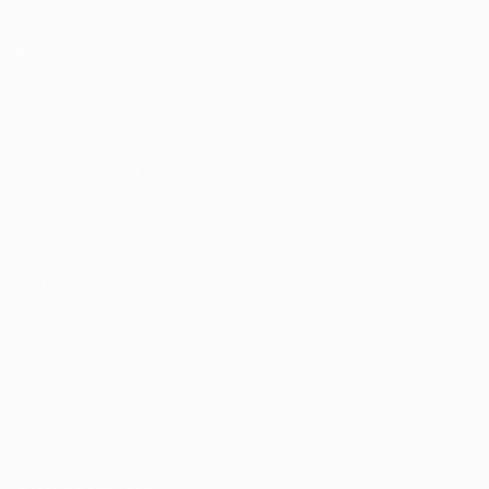
Fale com a Recrutadora
© 2024 PortalVagas.com
Recrutador / Empresas
Pacote de Vagas
Pacote de Currículos
Enviar vaga
Encontre candidados
Perfil da Empresa
Gestão de Vagas
Candidatos / Vagas
Sobre nós
Fale Conosco
Encontre sua vaga