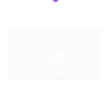
CONTINUE LENDO
Portal Vagas
INPC fecha 2025 em 3,9% e reajuste...
Portal Vagas
news
,
Noticias e Dicas
,
Novidades TI
10/01/2026
0 Comentários