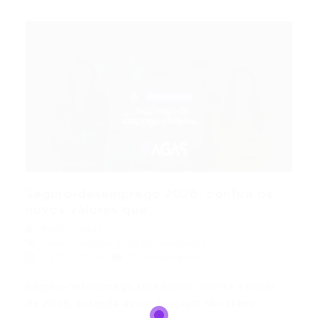
Seguro-desemprego 2026: confira os
novos valores que...
Portal Vagas
news
,
Noticias e Dicas
,
Novidades TI
13/01/2026
0 Comentários
Seguro-desemprego terá novos valores a partir
de 2026; entenda as mudançasO Ministério…