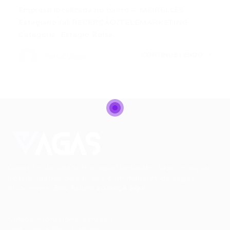
Empresa localizada no bairro – MEIRELLES
Estagiário (a) RECEPÇÃO/TELEMARKETING
Categoria: Estágio Bolsa…
CONTINUE LENDO
Portal Vagas
Conectando talentos a oportunidades. Explore novas
possibilidades de carreira com milhares de vagas
disponíveis.
Seu futuro começa aqui.
Cursos Profissionalizantes
|
Fale com a Recrutadora