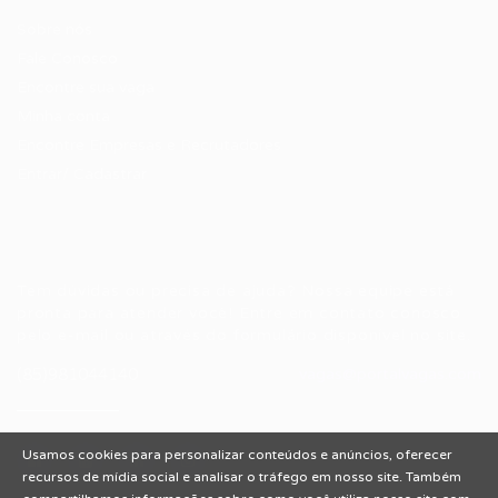
Sobre nós
Fale Conosco
Encontre sua vaga
Minha conta
Encontre Empresas e Recrutadores
Entrar/ Cadastrar
Fale conosco
Tem dúvidas ou precisa de ajuda? Nossa equipe está
pronta para atender você! Entre em contato conosco
pelo e-mail ou através do formulário disponível no site.
(85)981044140
vagas@portalvagas.com
Usamos cookies para personalizar conteúdos e anúncios, oferecer
recursos de mídia social e analisar o tráfego em nosso site. Também