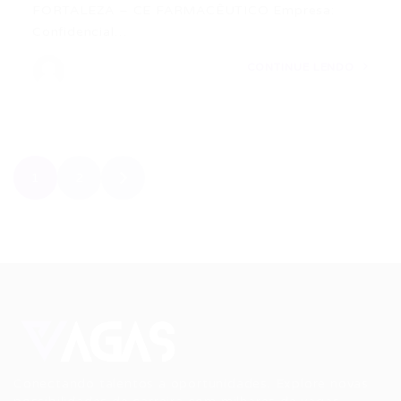
FORTALEZA – CE FARMACÊUTICO Empresa:
Confidencial…
CONTINUE LENDO
1
2
Conectando talentos a oportunidades. Explore novas