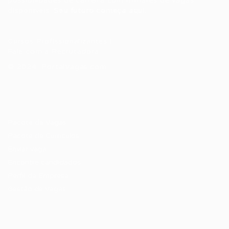
possibilidades de carreira com milhares de vagas
disponíveis.
Seu futuro começa aqui.
Cursos Profissionalizantes
|
Fale com a Recrutadora
© 2024 PortalVagas.com
Recrutador / Empresas
Pacote de Vagas
Pacote de Currículos
Enviar vaga
Encontre candidados
Perfil da Empresa
Gestão de Vagas
Candidatos / Vagas