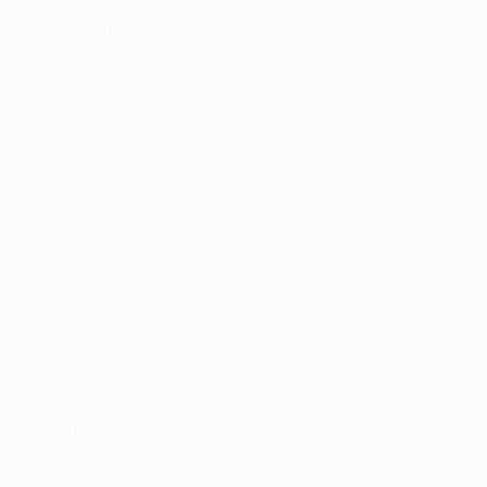
© 2024 PortalVagas.com
Recrutador / Empresas
Pacote de Vagas
Pacote de Currículos
Enviar vaga
Encontre candidados
Perfil da Empresa
Gestão de Vagas
Candidatos / Vagas
Sobre nós
Fale Conosco
Encontre sua vaga
Minha conta