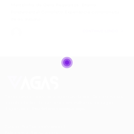
Martelinho de Ouro Requisitos: Ensino
Fundamental Completo Experiência comprovada
de no mínimo…
CONTINUE LENDO
Conectando talentos a oportunidades. Explore novas
possibilidades de carreira com milhares de vagas
disponíveis.
Seu futuro começa aqui.
Cursos Profissionalizantes
|
Fale com a Recrutadora