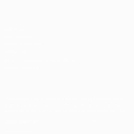
Candidatos / Vagas
Sobre nós
Fale Conosco
Encontre sua vaga
Minha conta
Encontre Empresas e Recrutadores
Entrar/ Cadastrar
Fale conosco
Tem dúvidas ou precisa de ajuda? Nossa equipe está
pronta para atender você! Entre em contato conosco
pelo e-mail ou através do formulário disponível no site.
(85)981044140
vagas@portalvagas.com