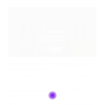
Checklist Essencial: Requisitos para o
Concurso GCM...
Portal Vagas
Concursos
13/03/2026
0 Comentários
Concurso GCM Maceió: confira os requisitos da
Guarda Civil e prepare-se para…
CONTINUE LENDO