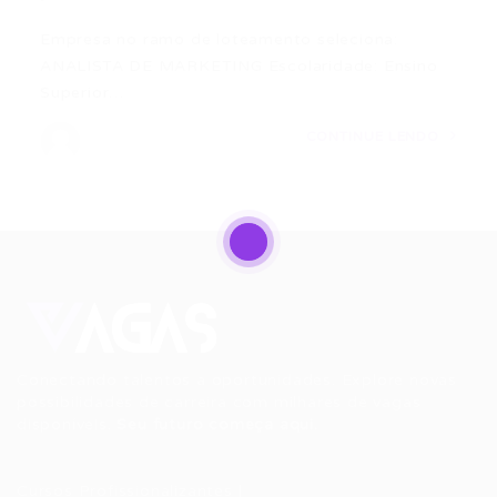
Empresa no ramo de loteamento seleciona:
ANALISTA DE MARKETING Escolaridade: Ensino
Superior…
CONTINUE LENDO
Conectando talentos a oportunidades. Explore novas
possibilidades de carreira com milhares de vagas
disponíveis.
Seu futuro começa aqui.
Cursos Profissionalizantes
|