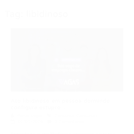
Tag:
libidinoso
Ato libidinoso em pessoa dormindo
configura estupro...
Portal Vagas
Concurso
,
Concursos
01/01/2026
0 Comentários
Entenda se o ato libidinoso enquanto a pessoa