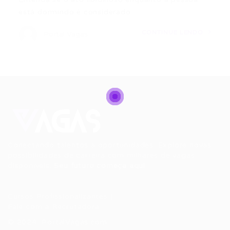
está dormindo é considerado…
CONTINUE LENDO
Portal Vagas
Conectando talentos a oportunidades. Explore novas
possibilidades de carreira com milhares de vagas
disponíveis.
Seu futuro começa aqui.
Cursos Profissionalizantes
|
Fale com a Recrutadora
© 2024 PortalVagas.com