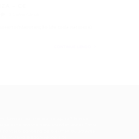
EZA – CE
0 Comentários
serto/Manutenção (de toda natureza)
CONTINUE LENDO
ale conosco
m dúvidas ou precisa de ajuda? Nossa
uipe está pronta para atender você! Entre
 contato conosco pelo e-mail ou através
 formulário disponível no site.