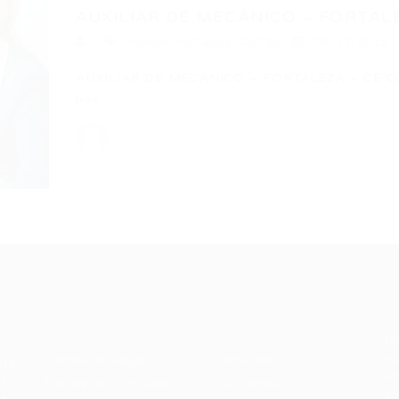
AUXILIAR DE MECÂNICO – FORTAL
Auxiliar
,
Fortaleza
,
Outras
09/12/2015
AUXILIAR DE MECÂNICO – FORTALEZA – CE Con
nos…
Recrutador /
Candidatos /
F
Empresas
Vagas
Te
eq
Pacote de Vagas
Sobre nós
ore
em
es
Pacote de Currículos
Fale Conosco
do