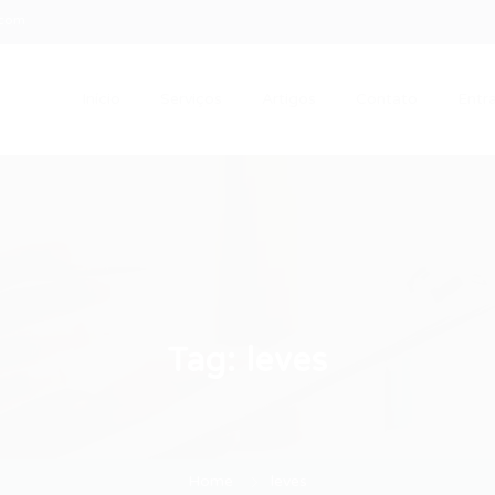
.com
Início
Serviços
Artigos
Contato
Entra
Tag:
leves
Home
leves