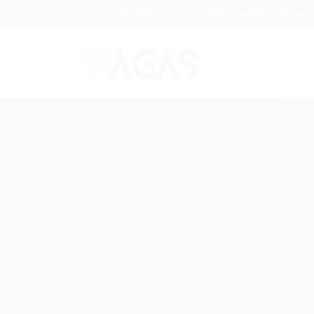
Brasil
(85) 98104-4139
vagas@portalvagas