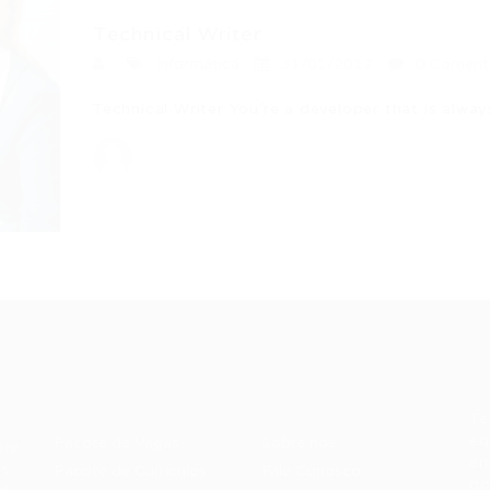
Technical Writer
Informática
31/01/2017
0 Coment
Technical Writer You’re a developer that is alwa
Recrutador /
Candidatos /
F
Empresas
Vagas
Te
eq
Pacote de Vagas
Sobre nós
ore
em
es
Pacote de Currículos
Fale Conosco
do