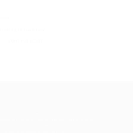
ários
ys trying to learn new…
CONTINUE LENDO
ale conosco
m dúvidas ou precisa de ajuda? Nossa
uipe está pronta para atender você! Entre
 contato conosco pelo e-mail ou através
 formulário disponível no site.