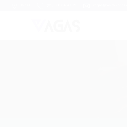
Brasil
(85) 98104-4139
vagas@portalvagas