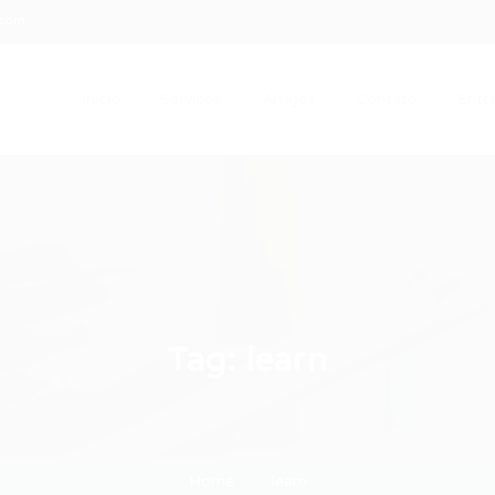
.com
Início
Serviços
Artigos
Contato
Entra
Tag:
learn
Home
learn