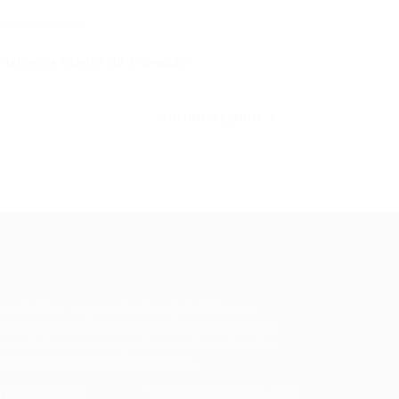
0 Comentários
Histórica Diante da Inovação
CONTINUE LENDO
ale conosco
m dúvidas ou precisa de ajuda? Nossa
uipe está pronta para atender você! Entre
 contato conosco pelo e-mail ou através
 formulário disponível no site.
5)981044140
vagas@portalvagas.com