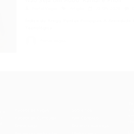
Não Seja Um Robô: Karnal e Prioli...
Portal Vagas
Artigos
23/05/2026
Índice do Artigo Pontos Principais A Ansiedade 
Tecnológica…
Portal Vagas
Recrutador /
Candidatos /
F
Empresas
Vagas
Te
eq
Pacote de Vagas
Sobre nós
ore
em
es
Pacote de Currículos
Fale Conosco
do
i.
Enviar vaga
Encontre sua vaga
(8
Encontre candidados
Minha conta