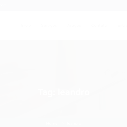
.com
Início
Serviços
Artigos
Contato
Entra
Tag:
leandro
Home
leandro