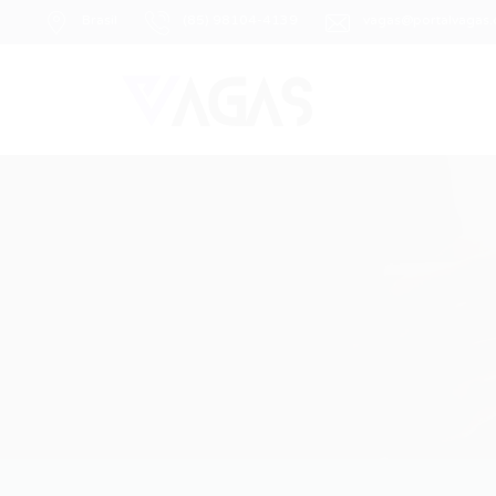
Brasil
(85) 98104-4139
vagas@portalvagas