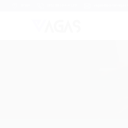
Brasil
(85) 98104-4139
vagas@portalvagas