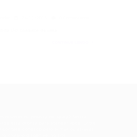
nifor
24/11/2015
0 Comentários
mbda I/O consiste de uma…
CONTINUE LENDO
ale conosco
m dúvidas ou precisa de ajuda? Nossa
uipe está pronta para atender você! Entre
 contato conosco pelo e-mail ou através
 formulário disponível no site.