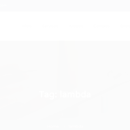
.com
Início
Serviços
Artigos
Contato
Entra
Tag:
lambda
Home
lambda