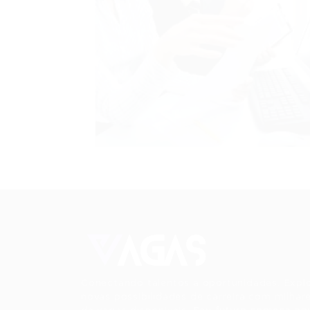
Conectando talentos a oportunidades. Expl
novas possibilidades de carreira com milhar