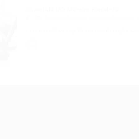
I Lambda I/O Meetup Fortaleza
Eventos
,
Informática
,
Lambda I/O
,
Meetup
,
U
I Lambda I/O Meetup Fortaleza A Fundação La
Recrutador /
Candidatos /
F
Empresas
Vagas
Te
eq
Pacote de Vagas
Sobre nós
ore
em
es
Pacote de Currículos
Fale Conosco
do