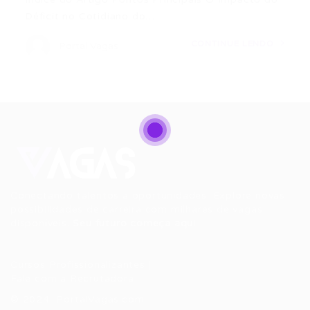
Déficit no Cotidiano do…
CONTINUE LENDO
Portal Vagas
Conectando talentos a oportunidades. Explore novas
possibilidades de carreira com milhares de vagas
disponíveis.
Seu futuro começa aqui.
Cursos Profissionalizantes
|
Fale com a Recrutadora
© 2024 PortalVagas.com