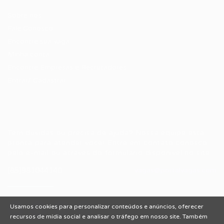
Sobre nós
Fale Conosco
Encontre sua vaga
Minha conta
Encontre Empresas e Recrutadores
Entrar/ Cadastrar
Fale conosco
Tem dúvidas ou precisa de ajuda? Nossa equipe está
pronta para atender você! Entre em contato conosco
pelo e-mail ou através do formulário disponível no site.
(85)981044140
vagas@portalvagas.com
Usamos cookies para personalizar conteúdos e anúncios, oferecer
recursos de mídia social e analisar o tráfego em nosso site. Também