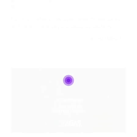
Portal Vagas
Concursos
04/03/2026
0 Comentários
PGE RN Confirma Cebraspe como Organizadora
do Futuro Concurso para Analistas Jurídicos…
CONTINUE LENDO
Portal Vagas