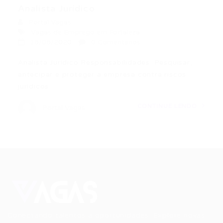
Analista Jurídico
Portal Vagas
Vagas de Emprego em Fortaleza
18/08/2020
0 Comentários
Analista Jurídico Responsabilidades: Pesquisar,
antecipar e proteger a empresa contra riscos
jurídicos…
CONTINUE LENDO
Portal Vagas
Conectando talentos a oportunidades. Explore novas