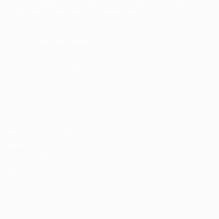
possibilidades de carreira com milhares de vagas
disponíveis.
Seu futuro começa aqui.
Cursos Profissionalizantes
|
Fale com a Recrutadora
© 2024 PortalVagas.com
Recrutador / Empresas
Pacote de Vagas
Pacote de Currículos
Enviar vaga
Encontre candidados
Perfil da Empresa
Gestão de Vagas
Candidatos / Vagas