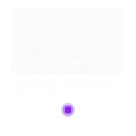
Checklist Essencial: Navegando pelas
Antinomias Normativas na...
Portal Vagas
Concursos
19/05/2026
0 Comentários
Índice do Artigo Pontos Principais O Que São
Antinomias Jurídicas? Classificação das…
CONTINUE LENDO